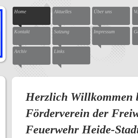
Home
Aktuelles
Über uns
Vo
Kontakt
Satzung
Impressum
G
Archiv
Links
Herzlich Willkommen 
Förderverein der Freiw
Feuerwehr Heide-Stadt