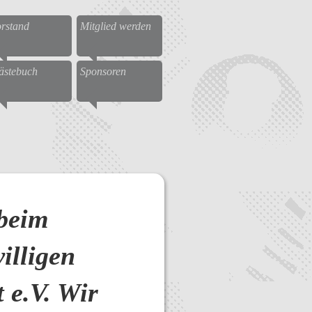
rstand
Mitglied werden
ästebuch
Sponsoren
beim
illigen
 e.V. Wir